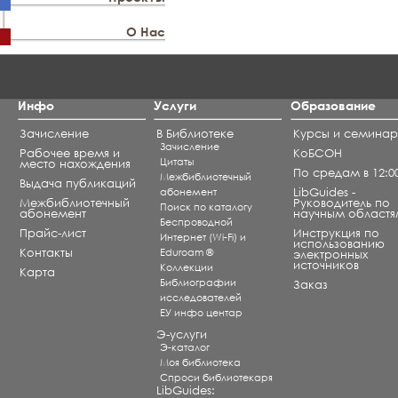
О Нас
Инфо
Услуги
Образование
Зачисление
В Библиотеке
Курсы и семина
Зачисление
Рабочее время и
КоБСОН
Цитаты
место нахождения
По средам в 12:0
Межбиблиотечный
Выдача публикаций
абонемент
LibGuides -
Межбиблиотечный
Руководитель по
Поиск по каталогу
абонемент
научным областя
Беспроводной
Прайс-лист
Инструкция по
Интернет (Wi-Fi) и
использованию
Контакты
Eduroam ®
электронных
источников
Коллекции
Карта
Библиографии
Заказ
исследователей
ЕУ инфо центар
Э-услуги
Э-каталог
Моя библиотека
Спроси библиотекаря
LibGuides: