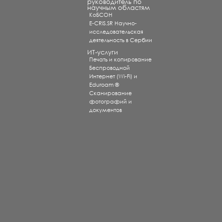
руководитель по
научным областям
КоБСОН
E-CRIS.SR Научно-
исследовательская
деятельность в Сербии
ИТ-услуги
Печать и копирование
Беспроводной
Интернет (Wi-Fi) и
Eduroam ®
Сканирование
фотографий и
документов