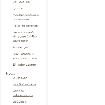
Зачисление
Цитаты
Межбиблиотечный
абонемент
Поиск по каталогу
Беспроводной
Интернет (Wi-Fi) и
Eduroam ®
Коллекции
Библиографии
исследователей
ЕУ инфо центар
Э-услуги
Э-каталог
Моя библиотека
Спроси
библиотекаря
LibGuides: