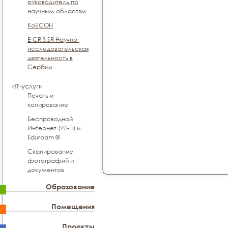
руководитель по
научным областям
КоБСОН
E-CRIS.SR Научно-
исследовательская
деятельность в
Сербии
ИТ-услуги
Печать и
копирование
Беспроводной
Интернет (Wi-Fi) и
Eduroam ®
Сканирование
фотографий и
документов
Образование
Помещения
Проекты