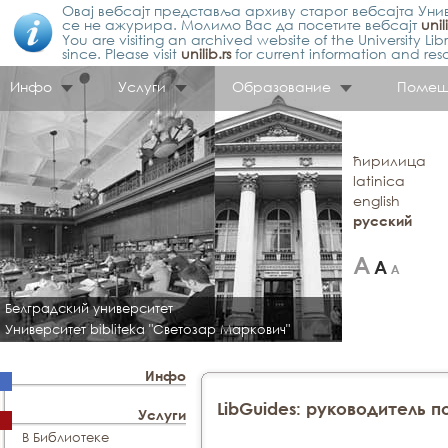
Овај вебсајт представља архиву старог вебсајта Унив
се не ажурира. Молимо Вас да посетите вебсајт
unil
You are visiting an archived website of the University L
since. Please visit
unilib.rs
for current information and res
Инфо
Услуги
Образование
Помещ
ћирилица
latinica
english
русский
Белградский университет
Университет bibliteka "Светозар Маркович"
Инфо
LibGuides: руководитель 
Услуги
В Библиотеке