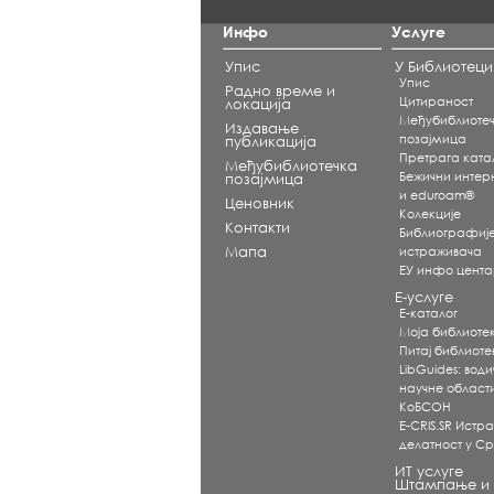
Инфо
Услуге
Упис
У Библиотеци
Упис
Радно време и
Цитираност
локација
Међубиблиоте
Издавање
позајмица
публикација
Претрага ката
Међубиблиотечка
Бежични интерне
позајмица
и eduroam®
Ценовник
Koлекције
Контакти
Библиографиј
Мапа
истраживача
ЕУ инфо цент
Е-услуге
Е-каталог
Моја библиоте
Питај библиот
LibGuides: води
научне област
КоБСОН
E-CRIS.SR Истр
делатност у Ср
ИТ услуге
Штампање и