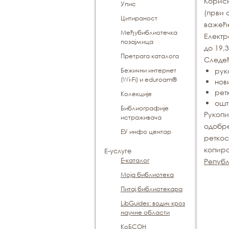
Корисн
Упис
(први 
Цитираност
важећ
Међубиблиотечка
Електр
позајмица
до 19,
Претрага каталога
Следећ
Бежични интернет
рук
(Wi-Fi) и eduroam®
нов
рет
Koлекције
ошт
Библиографије
Рукопи
истраживача
одобр
ЕУ инфо центар
реткос
копира
Е-услуге
Е-каталог
Републ
Моја библиотека
Питај библиотекара
LibGuides: водич кроз
научне области
КоБСОН