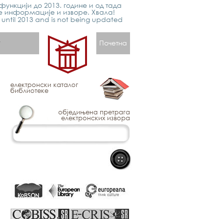
функцији до 2013. године и од тада
е информације и изворе. Хвала!
p until 2013 and is not being updated
Почетна
електронски каталог
библиотеке
обједињена претрага
електронских извора