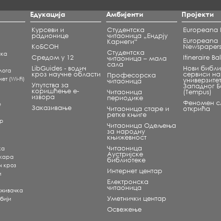
Едукација
Амбијенти
Пројекти
Курсеви и
Студентска
Europeana L
радионице
читаоница „Ендрју
Europeana
Карнеги“
КоБСОН
Newspaper
Студентска
чка
Средом у 12
Itineraire B
читаоница – мала
сала
LibGuides - водич
Нови библи
лога
кроз научне области
сервиси на
Професорска
т (Wi-Fi)
универзите
читаоница
Упутства за
Западног 
коришћење е-
Читаоница
(Tempus)
извора
периодике
Феномен сл
е
Заказивање
Читаоница старе и
открића
ретке књиге
ар
Читаоница Одељења
за народну
књижевност
Читаоница
ка
Аустријске
екара
библиотеке
ч кроз
Интернет центар
и
Електронска
читаоница
аживачка
Уметнички центар
бији
Освежење