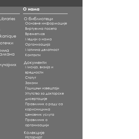
О нама
ibraries
О библиотеци
Основне информације
Виртуелна посета
s
Времеплов
alkanique
Медији о нама
отечки
Организација
Матична делатност
тима
Балкана
Контакти
Документи
учајних
Мисија, визија и
вредности
Статут
Закони
Годишњи извештаји
Упутство за докторске
дисертације
Правилник о раду са
корисницима
Ценовник услуга
Правилник о
организацији
Колекције
Историјат