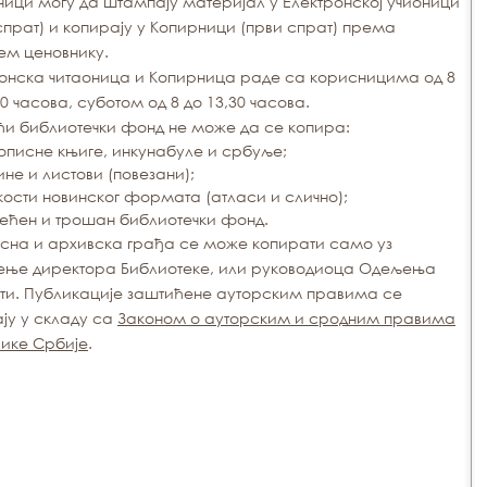
ици могу да штампају материјал у Електронској учионици
спрат) и копирају у Копирници (први спрат) према
ем ценовнику.
онска читаоница и Копирница раде са корисницима од 8
30 часова, суботом од 8 до 13,30 часова.
и библиотечки фонд не може да се копира:
описне књиге, инкунабуле и србуље;
ине и листови (повезани);
кости новинског формата (атласи и слично);
ећен и трошан библиотечки фонд.
сна и архивска грађа се може копирати само уз
ење директора Библиотеке, или руководиоца Одељења
ти. Публикације заштићене ауторским правима се
ју у складу са
Законом о ауторским и сродним правима
ике Србије
.