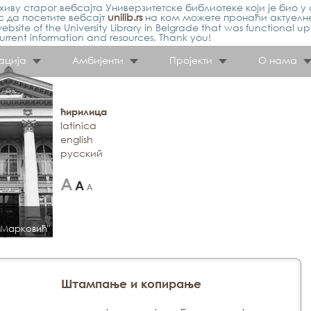
иву старог вебсајта Универзитетске библиотеке који је био у 
 да посетите вебсајт
unilib.rs
на ком можете пронаћи актуелн
ebsite of the University Library in Belgrade that was functional u
urrent information and resources. Thank you!
ација
Амбијенти
Пројекти
О нама
ћирилица
latinica
english
русский
 Марковић"
Штампање и копирање