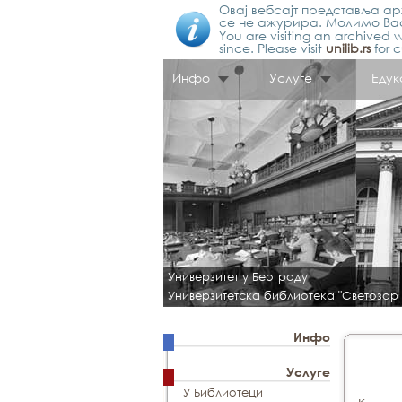
Овај вебсајт представља арх
се не ажурира. Молимо Вас
You are visiting an archived w
since. Please visit
unilib.rs
for c
Инфо
Услуге
Едук
Универзитет у Београду
Универзитетска библиотека "Светозар
Инфо
Услуге
У Библиотеци