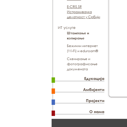
E-CRIS.SR
Истраживачка
делатност у Србији
ИТ услуге
Штампање и
копирање
Бежични интернет
(Wi-Fi) и eduroam®
Скенирање и
фотографисање
докумената
Едукација
Амбијенти
Пројекти
О нама