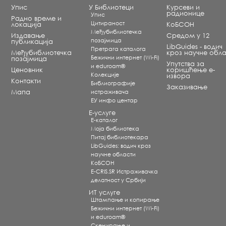
Упис
У Библиотеци
Курсеви и
радионице
Упис
Радно време и
Цитираност
локација
КоБСОН
Међубиблиотечка
Издавање
Средом у 12
позајмица
публикација
LibGuides - водич
Претрага каталога
Међубиблиотечка
кроз научне обла
Бежични интернет (Wi-Fi)
позајмица
Упутства за
и eduroam®
Ценовник
коришћење е-
Koлекције
извора
Контакти
Библиографије
Заказивање
Мапа
истраживача
ЕУ инфо центар
Е-услуге
Е-каталог
Моја библиотека
Питај библиотекара
LibGuides: водич кроз
научне области
КоБСОН
E-CRIS.SR Истраживачка
делатност у Србији
ИТ услуге
Штампање и копирање
Бежични интернет (Wi-Fi)
и eduroam®
Скенирање и