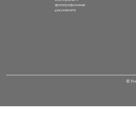
фотографисање
докумената
© Ун