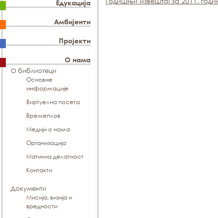
Годишњи извештај за 2011. годи
Едукација
Амбијенти
Пројекти
О нама
О библиотеци
Основне
информације
Виртуелна посета
Времеплов
Медији о нама
Организација
Матична делатност
Контакти
Документи
Мисија, визија и
вредности