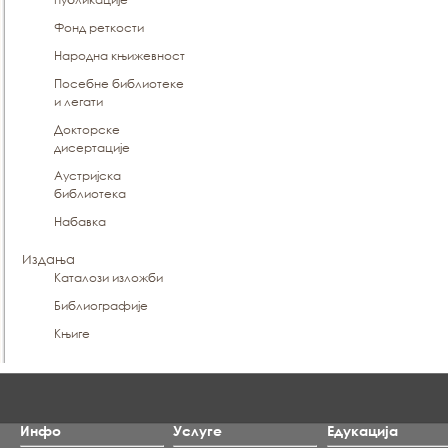
Фонд реткости
Народна књижевност
Посебне библиотеке
и легати
Докторске
дисертације
Аустријска
библиотека
Набавка
Издања
Каталози изложби
Библиографије
Књиге
Инфо
Услуге
Едукација