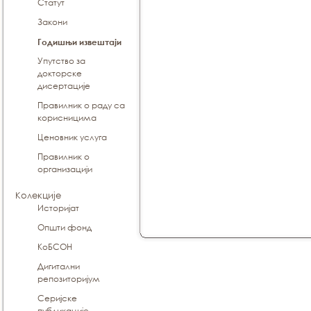
Статут
Закони
Годишњи извештаји
Упутство за
докторске
дисертације
Правилник о раду са
корисницима
Ценовник услуга
Правилник о
организацији
Колекције
Историјат
Општи фонд
КоБСОН
Дигитални
репозиторијум
Серијске
публикације