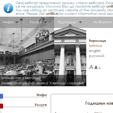
Овај вебсајт представља архиву старог вебсајта Унив
се не ажурира. Молимо Вас да посетите вебсајт
unil
You are visiting an archived website of the University L
since. Please visit
unilib.rs
for current information and res
Инфо
Услуге
Едукација
Амбијенти
ћирилица
latinica
english
русский
Универзитет у Београду
Универзитетска библиотека "Светозар Марковић"
Инфо
Годишњи из
Услуге